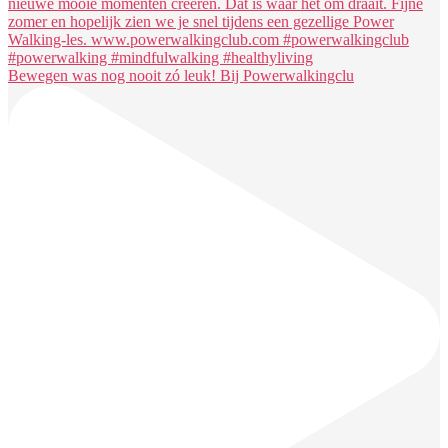
Bewegen was nog nooit zó leuk! Bij Powerwalkingclu