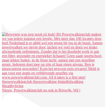
Nieuw, Powerwalkingclub nu ook in Rijswijk. Wil j