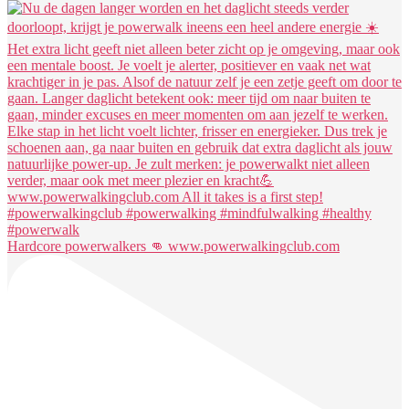
Hardcore powerwalkers 👊 www.powerwalkingclub.com