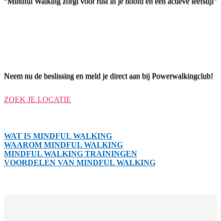
“Mindful Walking zorgt voor rust in je hoofd en een actieve leefstijl”
Je leven transformeren en een goede gezondheid krijgen
Stressbestendiger zijn, je concentratie en aandacht laten toenemen
Rust in je hoofd, meer energie en meer POWER
Neem nu de beslissing en meld je direct aan bij Powerwalkingclub!
ZOEK JE LOCATIE
WAT IS MINDFUL WALKING
WAAROM MINDFUL WALKING
MINDFUL WALKING TRAININGEN
VOORDELEN VAN MINDFUL WALKING