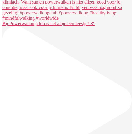
Bij Powerwalkingclub is het áltijd een feestje! 🎉