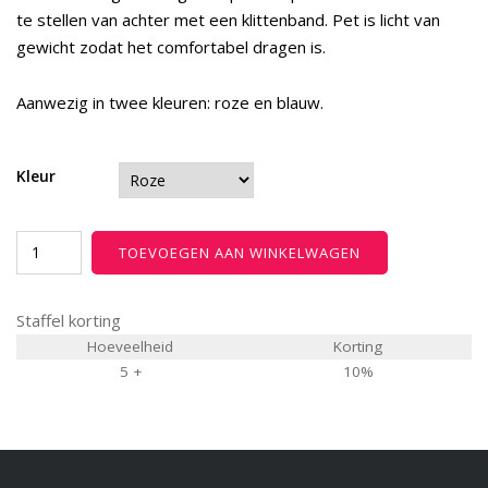
te stellen van achter met een klittenband. Pet is licht van
gewicht zodat het comfortabel dragen is.
Aanwezig in twee kleuren: roze en blauw.
Kleur
Powerwalkingclub
TOEVOEGEN AAN WINKELWAGEN
Original
5
Staffel korting
Panel
Cap
Hoeveelheid
Korting
5 +
10%
aantal