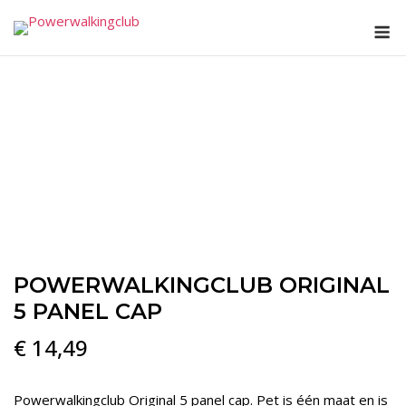
Ga
M
naar
de
inhoud
POWERWALKINGCLUB ORIGINAL
5 PANEL CAP
€
14,49
Powerwalkingclub Original 5 panel cap. Pet is één maat en is