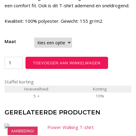
een comfort fit. Ook is dit T-shirt ademend en sneldrogend.
€ 24,95.
€ 17,97.
Kwaliteit: 100% polyester. Gewicht: 155 gr/m2.
Maat
Power
TOEVOEGEN AAN WINKELWAGEN
Walking
Heren
Staffel korting
T-
shirt
Hoeveelheid
Korting
5 +
10%
aantal
GERELATEERDE PRODUCTEN
AANBIEDING!