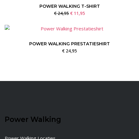
POWER WALKING T-SHIRT
Oorspronkelijke
Huidige
€
24,95
€
11,95
prijs
prijs
was:
is:
€ 24,95.
€ 11,95.
POWER WALKING PRESTATIESHIRT
€
24,95
Power Walking
Power Walking Locaties