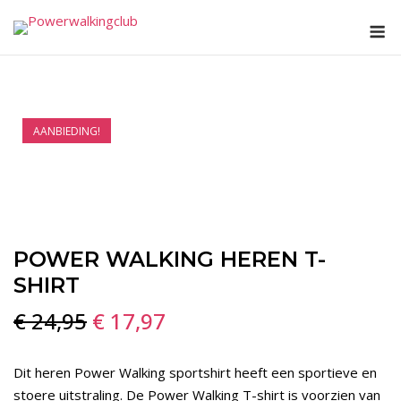
Ga
M
naar
de
inhoud
AANBIEDING!
POWER WALKING HEREN T-
SHIRT
Oorspronkelijke
Huidige
€
24,95
€
17,97
prijs
prijs
Dit heren Power Walking sportshirt heeft een sportieve en
was:
is:
stoere uitstraling. De Power Walking T-shirt is voorzien van