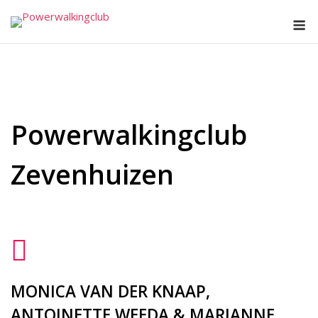
Ga
M
naar
de
inhoud
Powerwalkingclub
Zevenhuizen
MONICA VAN DER KNAAP,
ANTOINETTE WEEDA & MARIANNE