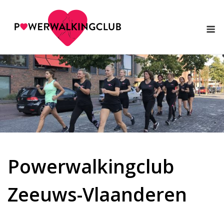
Ga
naar
M
de
inhoud
Powerwalkingclub
Zeeuws-Vlaanderen