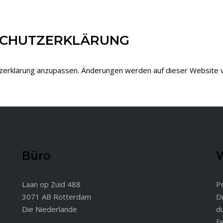
NSCHUTZERKLÄRUNG
tzerklärung anzupassen. Änderungen werden auf dieser Website v
Büro
W
Laan op Zuid 488
P
3071 AB Rotterdam
D
Die Niederlande
d
Fe