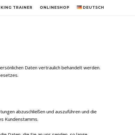
LKING TRAINER
ONLINESHOP
DEUTSCH
ersönlichen Daten vertraulich behandelt werden.
gesetzes.
stungen abzuschließen und auszuführen und die
 des Kundenstamms.
die Daten, die Sie an uns senden, so lange