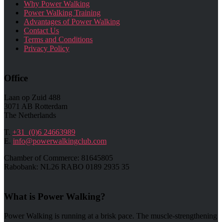
Why Power Walking
Power Walking Training
Advantages of Power Walking
Contact Us
Terms and Conditions
Privacy Policy
Office
Laan op Zuid 488
3071 AB Rotterdam
The Netherlands
T.
+31 (0)6 24663989
E.
info@powerwalkingclub.com
Chamber of Commerce: 81645805
Rabobank: NL26 RABO 0189 2935 35
What is Power Walking?
Power Walking is running at a brisk pace. The muscle-strengthening