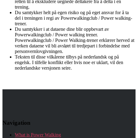
retten til å ekskludere uegnede deltakere fra å delta i en
trening.
Du samtykker helt på egen risiko og på eget ansvar for å ta
del i treningen i regi av Powerwalkingclub / Power walking-
trener.
Du samtykker i at dataene dine blir oppbevart av
Powerwalkingclub / Power walking trener.
Powerwalkingclub / Power Walking-trener erklærer herved at
verken dataene vil bli avslørt til tredjepart i forbindelse med
personvernlovgivningen.
Teksten til disse vilkårene tilbys på nederlandsk og på
engelsk. I tilfelle konflikt eller hvis noe er uklart, vil den
nederlandske versjonen seire.
Navigation
What is Power Walking