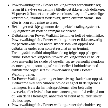
Powerwalkingclub / Power walking-trener forbeholder seg
retten til å avlyse en trening i tilfelle det ikke er nok deltakere.
Vi prøver å finne et alternativ etter konsultasjon. I vanskelige
værforhold, inkludert tordenvær, uvær, ekstrem varme, snø
eller is, kan en trening avlyses.
Betalinger må skje gjennom det utpekte betalingssystemet.
Gyldigheten av kortene fremgår av prisene.
Deltakelse i en Power Walking-trening er helt på egen risiko.
Powerwalkingclub / Power walking-trener er ikke ansvarlig
for personskade eller andre skader som kan oppstå hos
deltakerne under eller som et resultat av en trening.
Treningsråd er alltid uforpliktende og følges opp på egen
risiko. Powerwalkingclub /Power Walking-trener er heller
ikke ansvarlig for skade på og/eller tap av personlig eiendom
av noen grunn, som oppstår under eller i forbindelse med
aktivitetene organisert av Powerwalkingclub / Power
Walking-trener.
En Power Walking-trening er intensiv og skader kan oppstå.
Deltakerne skal selv vurdere om de er egnet til deltagelse i
treningen. Hvis du har helseproblemer eller betydelig
overvekt, eller hvis du har noen annen grunn til å tvile på om
du kan delta i treningen, anbefaler vi sterkt at du først søker
råd hos lege.
Powerwalkingclub / Power walking-trener forbeholder seg